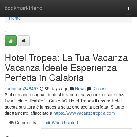
Home
bookmarkfriend
Togg
navi
Home
1
Hotel Tropea: La Tua Vacanza
Vacanza Ideale Esperienza
Perfetta in Calabria
karimeurs248497
89 days ago
News
Discuss
Stai cercando sognando desiderando una vacanza esperienza
fuga indimenticabile in Calabria? Hotel Tropea il nostro Hotel
questa struttura è la risposta soluzione scelta perfetta! Situato
direttamente affacciato a
https://www.vacanzetropea.com
Comments
Who Upvoted