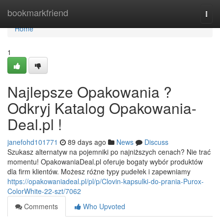
Home
bookmarkfriend
Togg
navi
Home
1
Najlepsze Opakowania ?
Odkryj Katalog Opakowania-
Deal.pl !
janefohd101771
89 days ago
News
Discuss
Szukasz alternatyw na pojemniki po najniższych cenach? Nie trać
momentu! OpakowaniaDeal.pl oferuje bogaty wybór produktów
dla firm klientów. Możesz różne typy pudełek i zapewniamy
https://opakowaniadeal.pl/pl/p/Clovin-kapsulki-do-prania-Purox-
ColorWhite-22-szt/7062
Comments
Who Upvoted