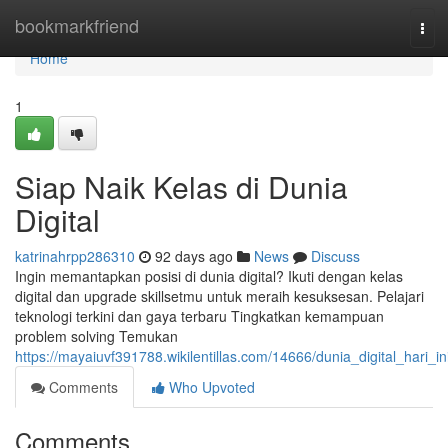
Home
bookmarkfriend
Tog
navi
Home
1
Siap Naik Kelas di Dunia
Digital
katrinahrpp286310
92 days ago
News
Discuss
Ingin memantapkan posisi di dunia digital? Ikuti dengan kelas
digital dan upgrade skillsetmu untuk meraih kesuksesan. Pelajari
teknologi terkini dan gaya terbaru Tingkatkan kemampuan
problem solving Temukan
https://mayaiuvf391788.wikilentillas.com/14666/dunia_digital_hari_in
Comments
Who Upvoted
Comments