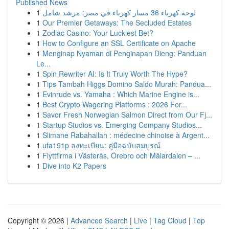
Published News
1
لوحة كهرباء 36 مسار كهرباء في مصر: مرشد شامل
1
Our Premier Getaways: The Secluded Estates
1
Zodiac Casino: Your Luckiest Bet?
1
How to Configure an SSL Certificate on Apache
1
Menginap Nyaman di Penginapan Dieng: Panduan
Le...
1
Spin Rewriter AI: Is It Truly Worth The Hype?
1
Tips Tambah Higgs Domino Saldo Murah: Pandua...
1
Evinrude vs. Yamaha : Which Marine Engine is...
1
Best Crypto Wagering Platforms : 2026 For...
1
Savor Fresh Norwegian Salmon Direct from Our Fj...
1
Startup Studios vs. Emerging Company Studios...
1
Slimane Rabahallah : médecine chinoise à Argent...
1
ufa191p ลงทะเบียน: คู่มือฉบับสมบูรณ์
1
Flyttfirma i Västerås, Örebro och Mälardalen – ...
1
Dive into K2 Papers
Copyright © 2026 |
Advanced Search
|
Live
|
Tag Cloud
|
Top