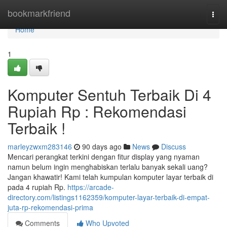
Home
bookmarkfriend
Togg
navi
Home
1
Komputer Sentuh Terbaik Di 4
Rupiah Rp : Rekomendasi
Terbaik !
marleyzwxm283146
90 days ago
News
Discuss
Mencari perangkat terkini dengan fitur display yang nyaman
namun belum ingin menghabiskan terlalu banyak sekali uang?
Jangan khawatir! Kami telah kumpulan komputer layar terbaik di
pada 4 rupiah Rp.
https://arcade-
directory.com/listings1162359/komputer-layar-terbaik-di-empat-
juta-rp-rekomendasi-prima
Comments
Who Upvoted