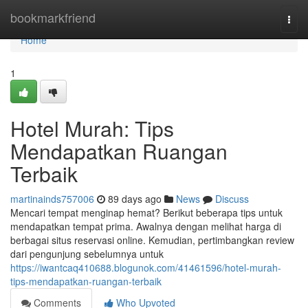
Home
bookmarkfriend
Togg
navi
Home
1
Hotel Murah: Tips
Mendapatkan Ruangan
Terbaik
martinainds757006
89 days ago
News
Discuss
Mencari tempat menginap hemat? Berikut beberapa tips untuk
mendapatkan tempat prima. Awalnya dengan melihat harga di
berbagai situs reservasi online. Kemudian, pertimbangkan review
dari pengunjung sebelumnya untuk
https://iwantcaq410688.blogunok.com/41461596/hotel-murah-
tips-mendapatkan-ruangan-terbaik
Comments
Who Upvoted