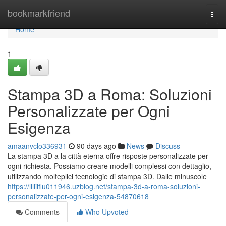
Home
bookmarkfriend
Togg
navi
Home
1
Stampa 3D a Roma: Soluzioni
Personalizzate per Ogni
Esigenza
amaanvclo336931
90 days ago
News
Discuss
La stampa 3D a la città eterna offre risposte personalizzate per
ogni richiesta. Possiamo creare modelli complessi con dettaglio,
utilizzando molteplici tecnologie di stampa 3D. Dalle minuscole
https://lillilflu011946.uzblog.net/stampa-3d-a-roma-soluzioni-
personalizzate-per-ogni-esigenza-54870618
Comments
Who Upvoted