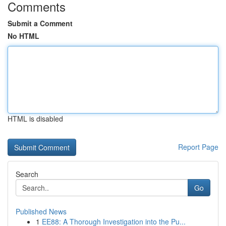
Comments
Submit a Comment
No HTML
HTML is disabled
Report Page
Search
Go
Published News
1
EE88: A Thorough Investigation into the Pu...