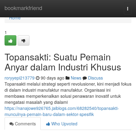
Home
bookmarkfriend
Togg
navi
Home
1
Topansakti: Suatu Pemain
Anyar dalam Industri Khusus
roryyepi213779
90 days ago
News
Discuss
Topansakti melalui strategi seperti revolusioner, kini menjadi fokus
di dalam industri manufaktur manufaktur. Organisasi ini
membawa memperkenalkan solusi penawaran inovatif untuk
mengatasi masalah yang dialami
https://nanajowe926765.jaiblogs.com/68282540/topansakti-
munculnya-pemain-baru-dalam-sektor-spesifik
Comments
Who Upvoted