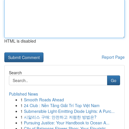
HTML is disabled
Report Page
Search
Go
Published News
1
Smooth Roads Ahead
1
24 Club : Nền Tảng Giải Trí Top Việt Nam
1
Submersible Light-Emitting Diode Lights: A Purc...
1
시알리스 구매: 안전하고 저렴한 방법은?
1
Pursuing Justice: Your Handbook to Ocean A...
1
City of Batangas Flower Shop: Your Flourishi...