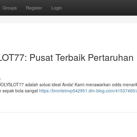
Groups
Register
Login
LOT77: Pusat Terbaik Pertaruhan
s
 HOLYSLOT77 adalah solusi ideal Anda! Kami menawarkan odds menari
h sepak bola sangat
https://bronteinvp542951.dm-blog.com/41537465/