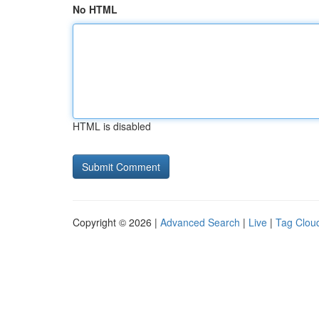
No HTML
HTML is disabled
Copyright © 2026 |
Advanced Search
|
Live
|
Tag Clou