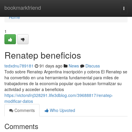
Home
bookmarkfriend
Togg
navi
Home
1
Renatep beneficios
tedxdnu789181
91 days ago
News
Discuss
Todo sobre Renatep Argentina inscripción y cobros El Renatep se
ha convertido en una herramienta fundamental para miles de
trabajadores de la economía popular que buscan formalizar su
actividad y acceder a beneficios
https://victorsfnj328291.life3dblog.com/39688817/renatep-
modificar-datos
Comments
Who Upvoted
Comments