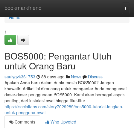
Home
bookmarkfriend
Togg
navi
Home
1
BOS5000: Pengantar Utuh
untuk Orang Baru
saulygvk361753
88 days ago
News
Discuss
Apakah Anda baru dalam dunia mesin BOS5000? Jangan
khawatir! Artikel ini dirancang untuk mengantar Anda menguasai
dasar-dasar penggunaan BOS5000. Kami akan berbagai aspek
penting, dari instalasi awal hingga fitur-fitur
https://isocialfans.com/story7029289/bos5000-tutorial-lengkap-
untuk-pengguna-awal
Comments
Who Upvoted