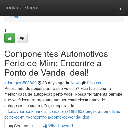
Home
bookmarkfriend
Togg
navi
Home
1
Componentes Automotivos
Perto de Mim: Encontre a
Ponto de Venda Ideal!
adamgxck503822
88 days ago
News
Discuss
Precisando de peças para o seu veículo? Fica fácil achar a
melhor casa de autopeças perto você! Nossa ferramenta permite
que você localize rapidamente por estabelecimentos de
autopeças na sua região, comparando
https://yourbookmarklist.com/story21662652/peças-automotivas-
perto-de-mim-encontre-a-ponto-de-venda-ideal
Comments
Who Upvoted