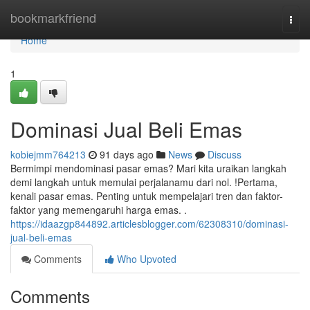
Home
bookmarkfriend
Togg
navi
Home
1
Dominasi Jual Beli Emas
kobiejmm764213
91 days ago
News
Discuss
Bermimpi mendominasi pasar emas? Mari kita uraikan langkah
demi langkah untuk memulai perjalanamu dari nol. !Pertama,
kenali pasar emas. Penting untuk mempelajari tren dan faktor-
faktor yang memengaruhi harga emas. .
https://idaazgp844892.articlesblogger.com/62308310/dominasi-
jual-beli-emas
Comments
Who Upvoted
Comments