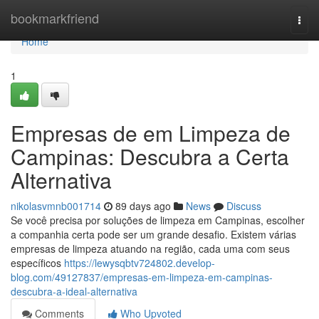
Home
bookmarkfriend
Togg
navi
Home
1
Empresas de em Limpeza de
Campinas: Descubra a Certa
Alternativa
nikolasvmnb001714
89 days ago
News
Discuss
Se você precisa por soluções de limpeza em Campinas, escolher
a companhia certa pode ser um grande desafio. Existem várias
empresas de limpeza atuando na região, cada uma com seus
específicos
https://lewysqbtv724802.develop-
blog.com/49127837/empresas-em-limpeza-em-campinas-
descubra-a-ideal-alternativa
Comments
Who Upvoted