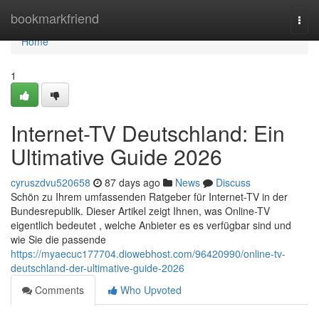
Home
bookmarkfriend
Togg
navi
Home
1
Internet-TV Deutschland: Ein
Ultimative Guide 2026
cyruszdvu520658
87 days ago
News
Discuss
Schön zu Ihrem umfassenden Ratgeber für Internet-TV in der
Bundesrepublik. Dieser Artikel zeigt Ihnen, was Online-TV
eigentlich bedeutet , welche Anbieter es es verfügbar sind und
wie Sie die passende
https://myaecuc177704.diowebhost.com/96420990/online-tv-
deutschland-der-ultimative-guide-2026
Comments
Who Upvoted