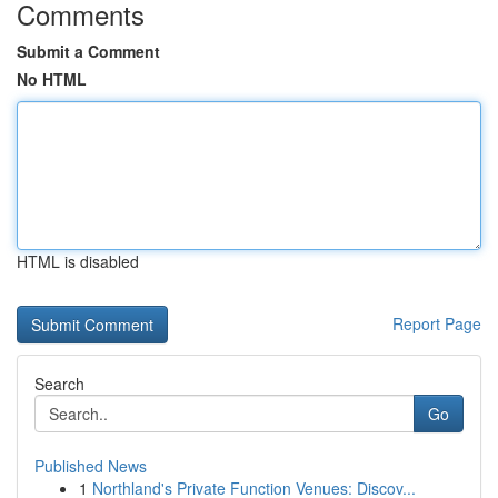
Comments
Submit a Comment
No HTML
HTML is disabled
Report Page
Search
Go
Published News
1
Northland's Private Function Venues: Discov...