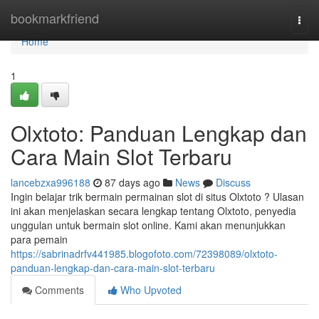
Home
bookmarkfriend
Togg
navi
Home
1
Olxtoto: Panduan Lengkap dan
Cara Main Slot Terbaru
lancebzxa996188
87 days ago
News
Discuss
Ingin belajar trik bermain permainan slot di situs Olxtoto ? Ulasan
ini akan menjelaskan secara lengkap tentang Olxtoto, penyedia
unggulan untuk bermain slot online. Kami akan menunjukkan
para pemain
https://sabrinadrfv441985.blogofoto.com/72398089/olxtoto-
panduan-lengkap-dan-cara-main-slot-terbaru
Comments
Who Upvoted