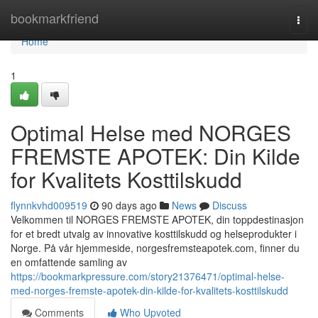
Home
bookmarkfriend
Togg
navi
Home
1
Optimal Helse med NORGES
FREMSTE APOTEK: Din Kilde
for Kvalitets Kosttilskudd
flynnkvhd009519
90 days ago
News
Discuss
Velkommen til NORGES FREMSTE APOTEK, din toppdestinasjon
for et bredt utvalg av innovative kosttilskudd og helseprodukter i
Norge. På vår hjemmeside, norgesfremsteapotek.com, finner du
en omfattende samling av
https://bookmarkpressure.com/story21376471/optimal-helse-
med-norges-fremste-apotek-din-kilde-for-kvalitets-kosttilskudd
Comments
Who Upvoted