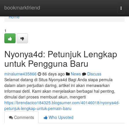
Home
bookmarkfriend
Togg
navi
Home
1
Nyonya4d: Petunjuk Lengkap
untuk Pengguna Baru
minalumw435866
86 days ago
News
Discuss
Selamat datang di Situs Nyonya4d Bagi Anda siapa pemula
dalam alam perjudian daring, artikel ini akan menawarkan
informasi detil. Kami akan menjelaskan berbagai hal penting,
dimulai dari proses membuat akun, mengerti
https://brendacico184325.blogsumer.com/40146018/nyonya4d-
petunjuk-lengkap-untuk-pemain-baru
Comments
Who Upvoted