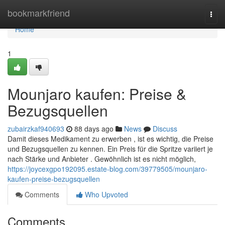
Home
bookmarkfriend
Togg
navi
Home
1
Mounjaro kaufen: Preise &
Bezugsquellen
zubairzkaf940693
88 days ago
News
Discuss
Damit dieses Medikament zu erwerben , ist es wichtig, die Preise
und Bezugsquellen zu kennen. Ein Preis für die Spritze variiert je
nach Stärke und Anbieter . Gewöhnlich ist es nicht möglich,
https://joycexgpo192095.estate-blog.com/39779505/mounjaro-
kaufen-preise-bezugsquellen
Comments
Who Upvoted
Comments