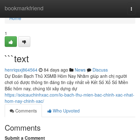
Home
bookmarkfriend
Togg
navi
Home
1
```text
henriqsxj864564
84 days ago
News
Discuss
Dự Đoán Bạch Thủ XSMB Hôm Nay Nhằm giúp anh chị người
chơi có được thông tin đáng tin cậy nhất về Kết Số Xổ Số Miền
Bắc hôm nay, chúng tôi xây dựng dự
https://soicauchinhxac.com/lo-bach-thu-mien-bac-chinh-xac-nhat-
hom-nay-chinh-xac/
Comments
Who Upvoted
Comments
Submit a Comment