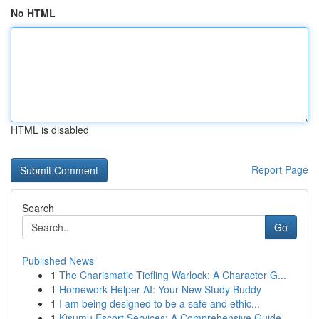
No HTML
HTML is disabled
Report Page
Search
Go
Published News
1
The Charismatic Tiefling Warlock: A Character G...
1
Homework Helper AI: Your New Study Buddy
1
I am being designed to be a safe and ethic...
1
Kisumu Escort Services: A Comprehensive Guide