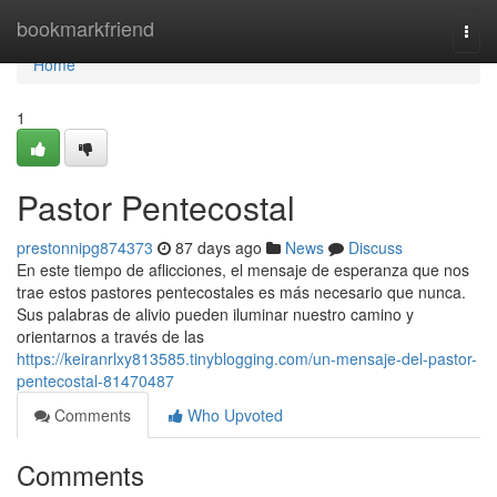
Home
bookmarkfriend
Togg
navi
Home
1
Pastor Pentecostal
prestonnipg874373
87 days ago
News
Discuss
En este tiempo de aflicciones, el mensaje de esperanza que nos
trae estos pastores pentecostales es más necesario que nunca.
Sus palabras de alivio pueden iluminar nuestro camino y
orientarnos a través de las
https://keiranrlxy813585.tinyblogging.com/un-mensaje-del-pastor-
pentecostal-81470487
Comments
Who Upvoted
Comments