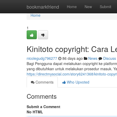
Home
bookmarkfriend
Home
New
Submit
Home
1
Kinitoto copyright: Cara
nicolegudg796277
86 days ago
News
Discuss
Bagi Pengguna dapat melakukan copyright ke platform
yang dibutuhkan untuk melakukan prosedur masuk. Y
https://directmysocial.com/story6241368/kinitoto-cop
Comments
Who Upvoted
Comments
Submit a Comment
No HTML