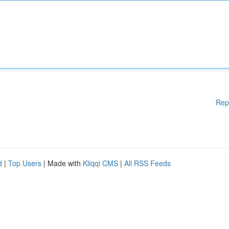
Rep
d
|
Top Users
| Made with
Kliqqi CMS
|
All RSS Feeds