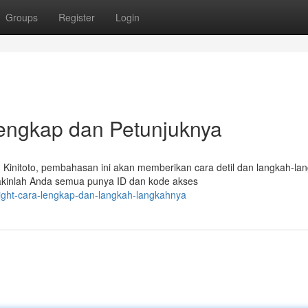
Groups
Register
Login
 Lengkap dan Petunjuknya
 Kinitoto, pembahasan ini akan memberikan cara detil dan langkah-la
akinlah Anda semua punya ID dan kode akses
yright-cara-lengkap-dan-langkah-langkahnya