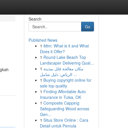
Search
Go
Published News
1
88m: What is it and What
Does it Offer?
1
Round Lake Beach Top
Landscaper Delivering Qual...
1
مكان معالجة فلل بمدينة
ngkah
الرياض: دليل شامل ...
1
Buying copyright online for
sale top quality
1
Finding Affordable Auto
Insurance in Tulsa, OK
1
Composite Capping:
Safeguarding Wood across
Gen...
1
Situs Store Online : Cara
Detail untuk Pemula