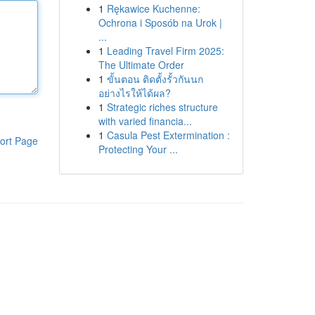
1
Rękawice Kuchenne:
Ochrona i Sposób na Urok |
...
1
Leading Travel Firm 2025:
The Ultimate Order
1
ขั้นตอน ติดตั้งรั้วกันนก
อย่างไรให้ได้ผล?
1
Strategic riches structure
with varied financia...
1
Casula Pest Extermination :
ort Page
Protecting Your ...