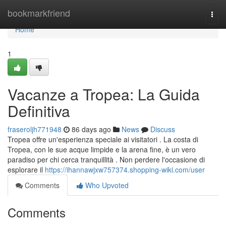
Home
bookmarkfriend
Togg
navi
Home
1
Vacanze a Tropea: La Guida
Definitiva
fraseroljh771948
86 days ago
News
Discuss
Tropea offre un'esperienza speciale ai visitatori . La costa di
Tropea, con le sue acque limpide e la arena fine, è un vero
paradiso per chi cerca tranquillità . Non perdere l'occasione di
esplorare il
https://ihannawjxw757374.shopping-wiki.com/user
Comments
Who Upvoted
Comments