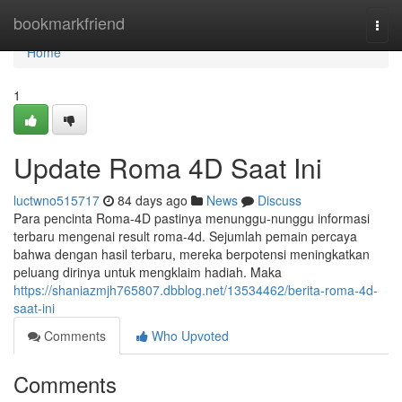
Home
bookmarkfriend
Togg
navi
Home
1
Update Roma 4D Saat Ini
luctwno515717
84 days ago
News
Discuss
Para pencinta Roma-4D pastinya menunggu-nunggu informasi
terbaru mengenai result roma-4d. Sejumlah pemain percaya
bahwa dengan hasil terbaru, mereka berpotensi meningkatkan
peluang dirinya untuk mengklaim hadiah. Maka
https://shaniazmjh765807.dbblog.net/13534462/berita-roma-4d-
saat-ini
Comments
Who Upvoted
Comments