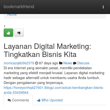
Home
bookmarkfriend
Togg
navi
Home
1
Layanan Digital Marketing:
Tingkatkan Bisnis Kita
monicazqkb562379
87 days ago
News
Discuss
Di era internet yang semakin pesat, memiliki pendekatan
marketing yang efektif menjadi krusial. Layanan digital marketing
hadir sebagai alternatif untuk membantu usaha Anda tumbuh.
Dengan pengalaman yang terpercaya,
https://honeyonhq427601.tblogz.com/solusi-kembangkan-bisnis-
anda-53439564
Comments
Who Upvoted