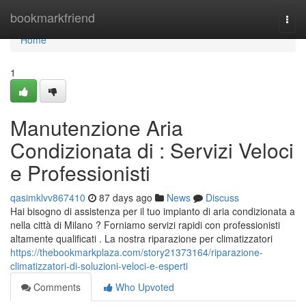
Home
bookmarkfriend
Togg
navi
Home
1
Manutenzione Aria
Condizionata di : Servizi Veloci
e Professionisti
qasimklvv867410
87 days ago
News
Discuss
Hai bisogno di assistenza per il tuo impianto di aria condizionata a
nella città di Milano ? Forniamo servizi rapidi con professionisti
altamente qualificati . La nostra riparazione per climatizzatori
https://thebookmarkplaza.com/story21373164/riparazione-
climatizzatori-di-soluzioni-veloci-e-esperti
Comments
Who Upvoted