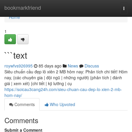
Home
bookmarkfriend
Togg
navi
Home
1
```text
roywfvs926995
85 days ago
News
Discuss
Siêu chuẩn cầu đẹp lô xiên 2 MB hôm nay: Phân tích chi tiết! Hôm
nay, {các chuyên gia | đội ngũ | những người) {phân tích | đánh
giá | xem xét) {chi tiết | kỹ lưỡng | cụ
https://soicau3cang24h.com/sieu-chuan-cau-dep-lo-xien-2-mb-
hom-nay/
Comments
Who Upvoted
Comments
Submit a Comment