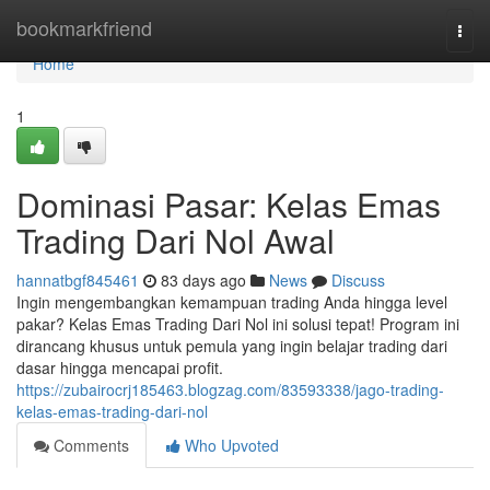
Home
bookmarkfriend
Togg
navi
Home
1
Dominasi Pasar: Kelas Emas
Trading Dari Nol Awal
hannatbgf845461
83 days ago
News
Discuss
Ingin mengembangkan kemampuan trading Anda hingga level
pakar? Kelas Emas Trading Dari Nol ini solusi tepat! Program ini
dirancang khusus untuk pemula yang ingin belajar trading dari
dasar hingga mencapai profit.
https://zubairocrj185463.blogzag.com/83593338/jago-trading-
kelas-emas-trading-dari-nol
Comments
Who Upvoted