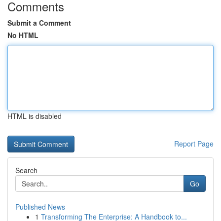
Comments
Submit a Comment
No HTML
HTML is disabled
Report Page
Search
Go
Published News
1
Transforming The Enterprise: A Handbook to...