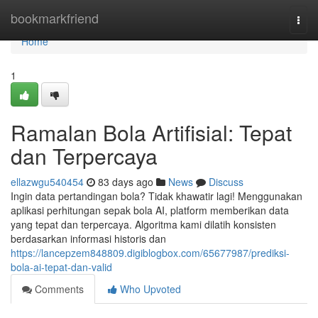
Home
bookmarkfriend
Togg
navi
Home
1
Ramalan Bola Artifisial: Tepat
dan Terpercaya
ellazwgu540454
83 days ago
News
Discuss
Ingin data pertandingan bola? Tidak khawatir lagi! Menggunakan
aplikasi perhitungan sepak bola AI, platform memberikan data
yang tepat dan terpercaya. Algoritma kami dilatih konsisten
berdasarkan informasi historis dan
https://lancepzem848809.digiblogbox.com/65677987/prediksi-
bola-ai-tepat-dan-valid
Comments
Who Upvoted