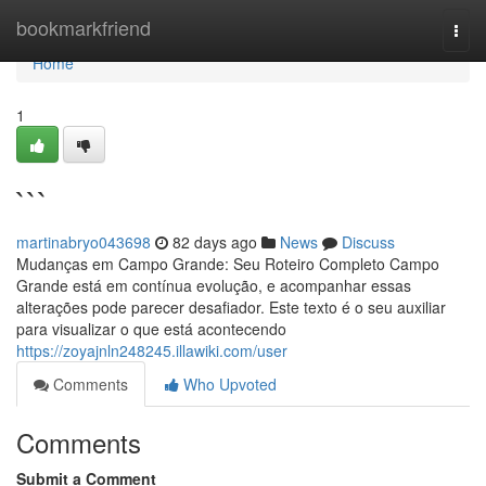
Home
bookmarkfriend
Togg
navi
Home
1
```
martinabryo043698
82 days ago
News
Discuss
Mudanças em Campo Grande: Seu Roteiro Completo Campo
Grande está em contínua evolução, e acompanhar essas
alterações pode parecer desafiador. Este texto é o seu auxiliar
para visualizar o que está acontecendo
https://zoyajnln248245.illawiki.com/user
Comments
Who Upvoted
Comments
Submit a Comment