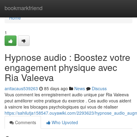
Home
bookmarkfriend
Home
1
Hypnose audio : Boostez votre
engagement physique avec
Ria Valeeva
anitacaus539263
85 days ago
News
Discuss
Vous comment les enregistrement audio unique par Ria Valeeva
peut améliorer votre pratique du exercice . Ces audio vous aident
à vaincre les blocages psychologiques qui vous de réaliser
https://sahilutja158547.ouyawiki.com/2293623/hypnose_audio_augm
Comments
Who Upvoted