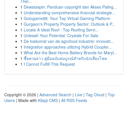
Thei...
1
Dewataspin: Panduan copyright dan Akses Paling...
1
Understanding comprehensive financial strategie...
1
Gotogame88: Your Top Virtual Gaming Platform
1
Gurgaon's Property Property Sector: Outlook & P...
1
Locate A Ideal Roof : Top Roofing Servi...
1
Unleash Your Potential: Crystals For Sale
1
De toekomst van de agrofood industrie: innovati...
1
Integration approaches utilizing Hybrid Coupler...
1
What Are the Best Home Battery Brands for Maryl...
1
ซื้อหวยลาว คู่มือฉบับสมบูรณ์สำหรับนักเสี่ยงโชค
1
I Cannot Fulfill This Request
Copyright © 2026 |
Advanced Search
|
Live
|
Tag Cloud
|
Top
Users
| Made with
Kliqqi CMS
|
All RSS Feeds