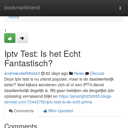
Home
bookmarkfriend
Togg
navi
Home
1
Iptv Test: Is het Echt
Fantastisch?
andrewudwf980443
82 days ago
News
Discuss
Deze Iptv test is nu uiterst populair, maar is de daadwerkelijk
beter? Veel kijkers wonderen zich af of een IPTV-dienst
daadwerkelijk degelijk is. Wij gaan bekijken als dergelijke Iptv
oplossing verrassend blijkt en
https://janezlgh252655.blogs-
service.com/72443750/iptv-test-is-de-echt-prima
Comments
Who Upvoted
Comments