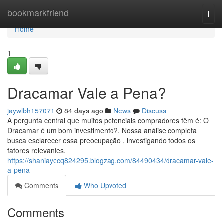
Home
bookmarkfriend
Togg
navi
Home
1
Dracamar Vale a Pena?
jaywlbh157071
84 days ago
News
Discuss
A pergunta central que muitos potenciais compradores têm é: O
Dracamar é um bom investimento?. Nossa análise completa
busca esclarecer essa preocupação , investigando todos os
fatores relevantes.
https://shaniayecq824295.blogzag.com/84490434/dracamar-vale-
a-pena
Comments
Who Upvoted
Comments