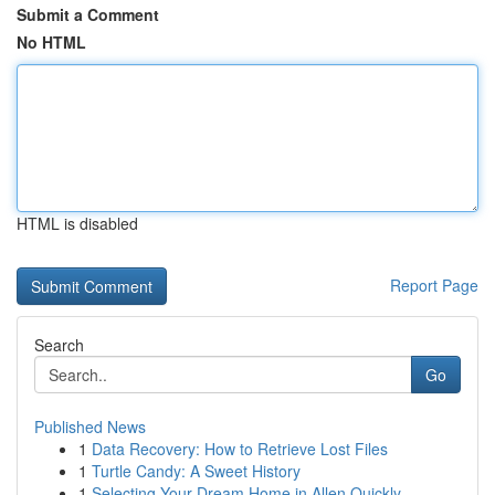
Submit a Comment
No HTML
HTML is disabled
Report Page
Search
Go
Published News
1
Data Recovery: How to Retrieve Lost Files
1
Turtle Candy: A Sweet History
1
Selecting Your Dream Home in Allen Quickly