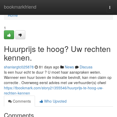
Home
bookmarkfriend
Togg
navi
Home
1
Huurprijs te hoog? Uw rechten
kennen.
shaniargtc025878
81 days ago
News
Discuss
Is een huur echt te duur ? U moet haar aanspraken weten.
Wanneer een huur boven de indexatie bevindt, kan men claim op
correctie . Overweeg eerst advies met uw verhuurder(s) ofwel
https://tbookmark.com/story21355546/huurprijs-te-hoog-uw-
rechten-kennen
Comments
Who Upvoted
Comments