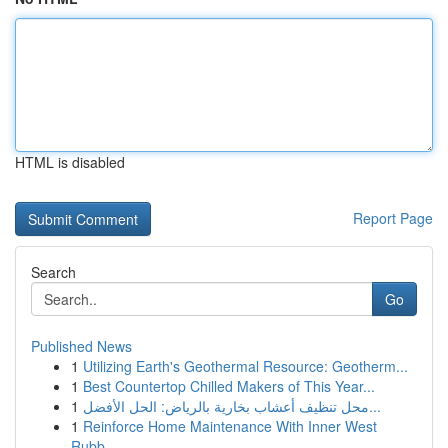
HTML is disabled
Report Page
Search
Go
Published News
1
Utilizing Earth's Geothermal Resource: Geotherm...
1
Best Countertop Chilled Makers of This Year...
1
محل تنظيف أعشاب بخارية بالرياض: الحل الأفضل...
1
Reinforce Home Maintenance With Inner West
Rubb...