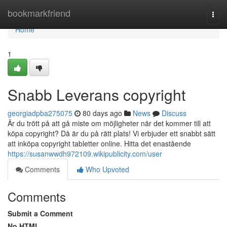
Home
bookmarkfriend
Togg
navi
Home
1
Snabb Leverans copyright
georgiadpba275075
80 days ago
News
Discuss
Är du trött på att gå miste om möjligheter när det kommer till att
köpa copyright? Då är du på rätt plats! Vi erbjuder ett snabbt sätt
att inköpa copyright tabletter online. Hitta det enastående
https://susanwwdh972109.wikipublicity.com/user
Comments
Who Upvoted
Comments
Submit a Comment
No HTML