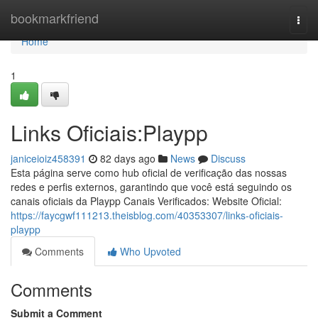
Home
bookmarkfriend
Togg
navi
Home
1
Links Oficiais:Playpp
janiceioiz458391
82 days ago
News
Discuss
Esta página serve como hub oficial de verificação das nossas
redes e perfis externos, garantindo que você está seguindo os
canais oficiais da Playpp Canais Verificados: Website Oficial:
https://faycgwf111213.theisblog.com/40353307/links-oficiais-
playpp
Comments
Who Upvoted
Comments
Submit a Comment