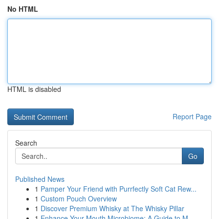
No HTML
HTML is disabled
Report Page
Search
Go
Published News
1
Pamper Your Friend with Purrfectly Soft Cat Rew...
1
Custom Pouch Overview
1
Discover Premium Whisky at The Whisky Pillar
1
Enhance Your Mouth Microbiome: A Guide to M...