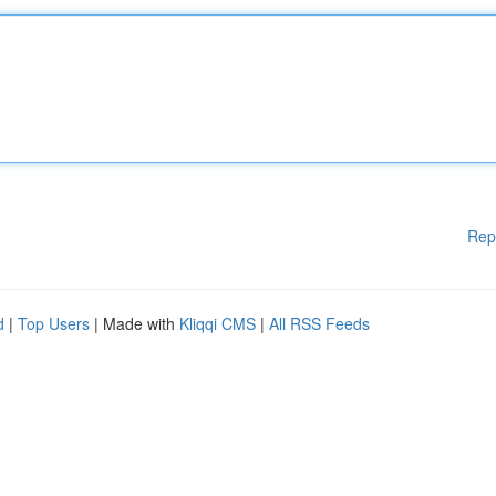
Rep
d
|
Top Users
| Made with
Kliqqi CMS
|
All RSS Feeds