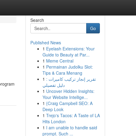
Search
Go
Published News
1
Eyelash Extensions: Your
Guide to Beauty at Par...
1
Meme Central
1
Permainan Judolku Slot:
Tips & Cara Menang
1
تقرير إنجاز تركيب كاميرات :
 program
دليل تفصيلي
1
Uncover Hidden Insights:
Your Website Intellige...
1
{Craig Campbell SEO: A
Deep Look
1
Trejo's Tacos: A Taste of LA
Hits London
1
I am unable to handle said
prompt. Such ...