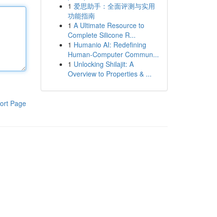
1
爱思助手：全面评测与实用
功能指南
1
A Ultimate Resource to
Complete Silicone R...
1
Humanio AI: Redefining
Human-Computer Commun...
1
Unlocking Shilajit: A
Overview to Properties & ...
ort Page