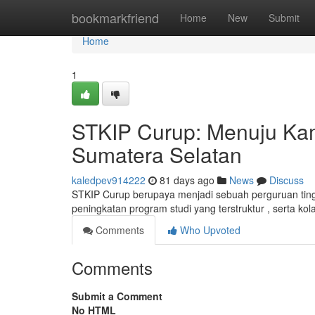
Home
bookmarkfriend
Home
New
Submit
Home
1
STKIP Curup: Menuju Kamp
Sumatera Selatan
kaledpev914222
81 days ago
News
Discuss
STKIP Curup berupaya menjadi sebuah perguruan tinggi
peningkatan program studi yang terstruktur , serta k
Comments
Who Upvoted
Comments
Submit a Comment
No HTML