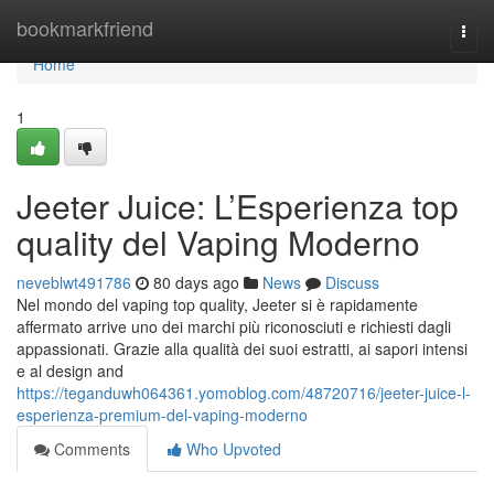
Home
bookmarkfriend
Togg
navi
Home
1
Jeeter Juice: L’Esperienza top
quality del Vaping Moderno
neveblwt491786
80 days ago
News
Discuss
Nel mondo del vaping top quality, Jeeter si è rapidamente
affermato arrive uno dei marchi più riconosciuti e richiesti dagli
appassionati. Grazie alla qualità dei suoi estratti, ai sapori intensi
e al design and
https://teganduwh064361.yomoblog.com/48720716/jeeter-juice-l-
esperienza-premium-del-vaping-moderno
Comments
Who Upvoted