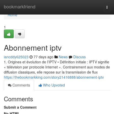
Home
bookmarkfriend
Togg
navi
Home
1
Abonnement iptv
iancddy625023
77 days ago
News
Discuss
1. Origines et évolution de l’IPTV • Définition initiale : IPTV signifie
« télévision par protocole Internet ». Contrairement aux modes de
diffusion classiques, elle repose sur la transmission de flux
https://thebookmarkking.com/story21416888/abonnement-iptv
Comments
Who Upvoted
Comments
Submit a Comment
No HTML