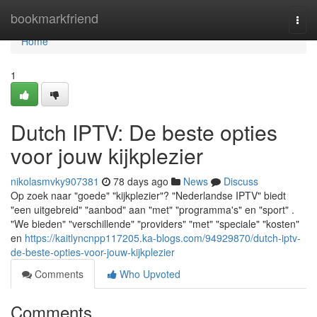
Home
bookmarkfriend
Togg
navi
Home
1
Dutch IPTV: De beste opties
voor jouw kijkplezier
nikolasmvky907381
78 days ago
News
Discuss
Op zoek naar "goede" "kijkplezier"? "Nederlandse IPTV" biedt
"een uitgebreid" "aanbod" aan "met" "programma's" en "sport" .
"We bieden" "verschillende" "providers" "met" "speciale" "kosten"
en
https://kaitlyncnpp117205.ka-blogs.com/94929870/dutch-iptv-
de-beste-opties-voor-jouw-kijkplezier
Comments
Who Upvoted
Comments