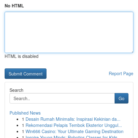
No HTML
HTML is disabled
Report Page
Search
Go
Published News
1
Desain Rumah Minimalis: Inspirasi Kekinian da...
1
Rekomendasi Pelapis Tembok Eksterior Unggul...
1
Win666 Casino: Your Ultimate Gaming Destination
1
Inspire Young Minds: Robotics Classes for Kids