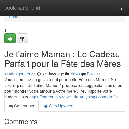
Home
bookmarkfriend
Togg
navi
Home
1
Je t'aime Maman : Le Cadeau
Parfait pour la Fête des Mères
saadesgo635644
67 days ago
News
Discuss
Vous cherchez un geste idéal pour cette Fête des Mères? Ne
tardez plus! "Je t'aime Maman" propose les suggestions uniques
pour montrer votre amour à votre mère . Peu importe votre
budget, nous
https://maehujm538629.dreamyblogs.com/profile
Comments
Who Upvoted
Comments