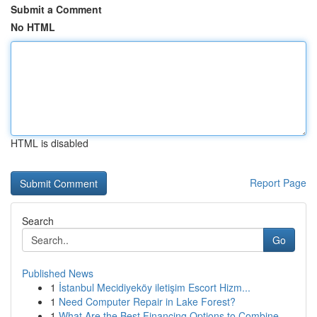
Submit a Comment
No HTML
HTML is disabled
Report Page
Search
Go
Published News
1
İstanbul Mecidiyeköy iletişim Escort Hizm...
1
Need Computer Repair in Lake Forest?
1
What Are the Best Financing Options to Combine ...