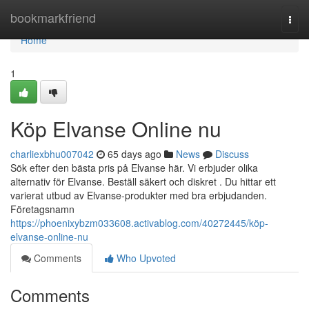
Home
bookmarkfriend
Togg
navi
Home
1
Köp Elvanse Online nu
charliexbhu007042
65 days ago
News
Discuss
Sök efter den bästa pris på Elvanse här. Vi erbjuder olika
alternativ för Elvanse. Beställ säkert och diskret . Du hittar ett
varierat utbud av Elvanse-produkter med bra erbjudanden.
Företagsnamn
https://phoenixybzm033608.activablog.com/40272445/köp-
elvanse-online-nu
Comments
Who Upvoted
Comments