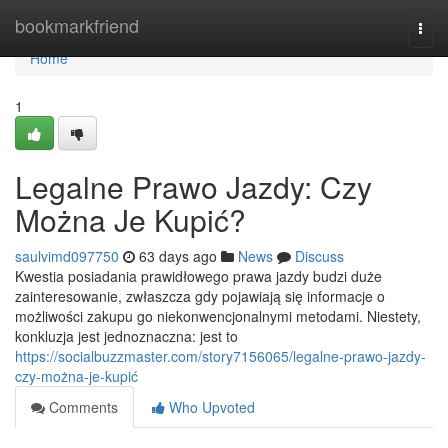
Home
bookmarkfriend
Togg
navi
Home
1
Legalne Prawo Jazdy: Czy
Można Je Kupić?
saulvimd097750
63 days ago
News
Discuss
Kwestia posiadania prawidłowego prawa jazdy budzi duże
zainteresowanie, zwłaszcza gdy pojawiają się informacje o
możliwości zakupu go niekonwencjonalnymi metodami. Niestety,
konkluzja jest jednoznaczna: jest to
https://socialbuzzmaster.com/story7156065/legalne-prawo-jazdy-
czy-można-je-kupić
Comments
Who Upvoted