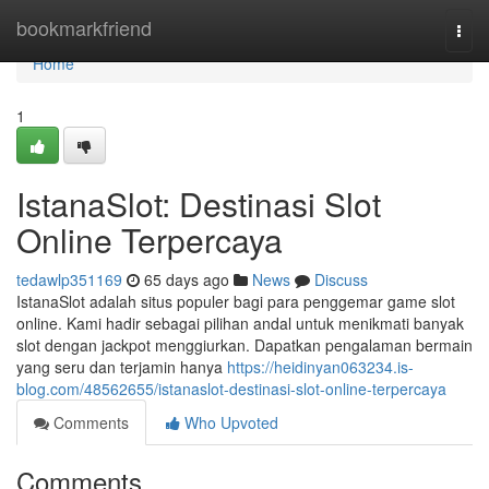
Home
bookmarkfriend
Togg
navi
Home
1
IstanaSlot: Destinasi Slot
Online Terpercaya
tedawlp351169
65 days ago
News
Discuss
IstanaSlot adalah situs populer bagi para penggemar game slot
online. Kami hadir sebagai pilihan andal untuk menikmati banyak
slot dengan jackpot menggiurkan. Dapatkan pengalaman bermain
yang seru dan terjamin hanya
https://heidinyan063234.is-
blog.com/48562655/istanaslot-destinasi-slot-online-terpercaya
Comments
Who Upvoted
Comments