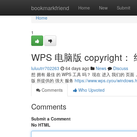
Home
bookmarkfriend
Home
New
Submit
Home
1
WPS 电脑版 copyright
luluutrr702263
64 days ago
News
Discuss
想 拥有 最佳 的 WPS 工具 吗？ 现在 进入 我们的 页面，
版 所提供的 强大 服务
https://www.wps.cyou/windows.h
Comments
Who Upvoted
Comments
Submit a Comment
No HTML