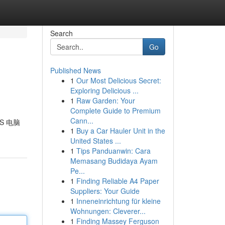
Search
Go
Published News
1
Our Most Delicious Secret:
Exploring Delicious ...
1
Raw Garden: Your
Complete Guide to Premium
Cann...
S 电脑
1
Buy a Car Hauler Unit in the
United States ...
1
Tips Panduanwin: Cara
Memasang Budidaya Ayam
Pe...
1
Finding Reliable A4 Paper
Suppliers: Your Guide
1
Inneneinrichtung für kleine
Wohnungen: Cleverer...
1
Finding Massey Ferguson