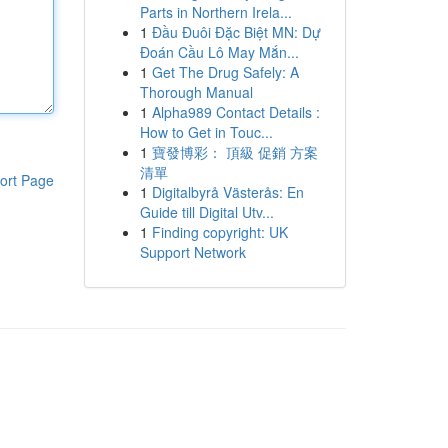
Parts in Northern Irela...
1
Đầu Đuôi Đặc Biệt MN: Dự
Đoán Cầu Lô May Mắn...
1
Get The Drug Safely: A
Thorough Manual
1
Alpha989 Contact Details :
How to Get in Touc...
1
寶發博彩： 頂級 促銷 方案
清單
ort Page
1
Digitalbyrå Västerås: En
Guide till Digital Utv...
1
Finding copyright: UK
Support Network