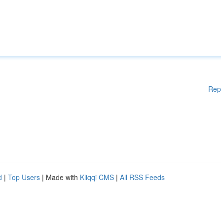
Rep
d
|
Top Users
| Made with
Kliqqi CMS
|
All RSS Feeds