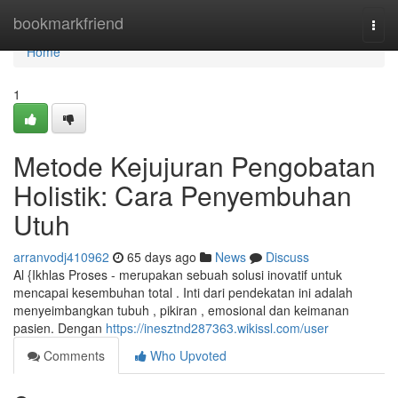
Home
bookmarkfriend
Togg
navi
Home
1
Metode Kejujuran Pengobatan
Holistik: Cara Penyembuhan
Utuh
arranvodj410962
65 days ago
News
Discuss
Al {Ikhlas Proses - merupakan sebuah solusi inovatif untuk
mencapai kesembuhan total . Inti dari pendekatan ini adalah
menyeimbangkan tubuh , pikiran , emosional dan keimanan
pasien. Dengan
https://inesztnd287363.wikissl.com/user
Comments
Who Upvoted