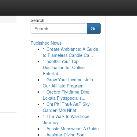
Search
Go
Published News
1
Create Ambiance: A Guide
to Flameless Candle Ca...
1
ndo88: Your Top
Destination for Online
Entertai...
1
Grow Your Income: Join
Our Affiliate Program
1
Örebro Flyttfirma Dina
Lokala Flyttspecialis...
1
Chi Phí Thuê A&T Sky
Garden Mới Nhất
1
The Walk-In Wardrobe
Journey
1
Aussie Menswear: A Guide
1
Aasimar Divine Soul