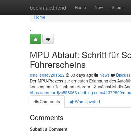
Home
bookmarkfriend
Home
New
Submit
Home
1
MPU Ablauf: Schritt für S
Führerscheins
estelleesey201522
63 days ago
News
Discuss
Der MPU-Prozess zur erneuten Erlangung des Autoführe
konsequente Teilnahme erfordert. Zunächst ist die An
https://ammardjvc558063.eedblog.com/41372500/mpu-ab
Comments
Who Upvoted
Comments
Submit a Comment