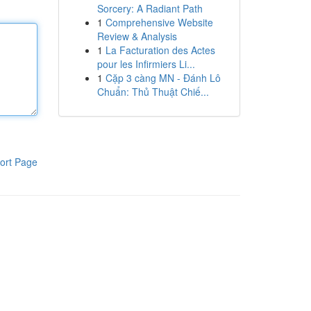
Sorcery: A Radiant Path
1
Comprehensive Website
Review & Analysis
1
La Facturation des Actes
pour les Infirmiers Li...
1
Cặp 3 càng MN - Đánh Lô
Chuẩn: Thủ Thuật Chiế...
ort Page