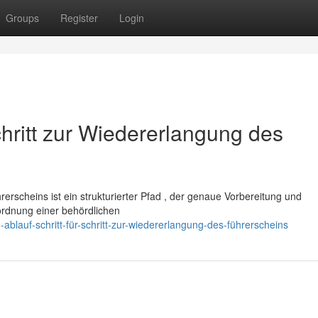
Groups
Register
Login
chritt zur Wiedererlangung des
rscheins ist ein strukturierter Pfad , der genaue Vorbereitung und
ordnung einer behördlichen
lauf-schritt-für-schritt-zur-wiedererlangung-des-führerscheins