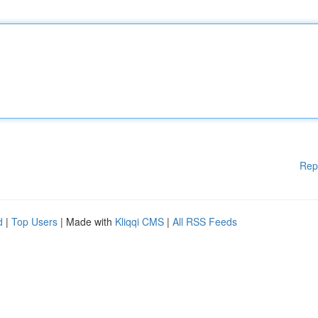
Rep
d
|
Top Users
| Made with
Kliqqi CMS
|
All RSS Feeds