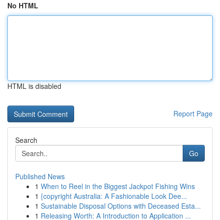
No HTML
HTML is disabled
Report Page
Search
Go
Published News
1
When to Reel in the Biggest Jackpot Fishing Wins
1
{copyright Australia: A Fashionable Look Dee...
1
Sustainable Disposal Options with Deceased Esta...
1
Releasing Worth: A Introduction to Application ...