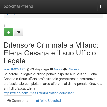
Home
bookmarkfriend
Togg
navi
Home
1
Difensore Criminale a Milano:
Elena Cesana e il suo Ufficio
Legale
learuth924875
63 days ago
News
Discuss
Se cerchi un legale di diritto penale esperto a in Milano, Elena
Cesana e il suo ufficio professionale garantiscono assistenza
professionale completa in aree afferenti al diritto penale. Grazie a
anni di pratica, Elena
https://theofhcn176411.wikinarration.com/user
Comments
Who Upvoted